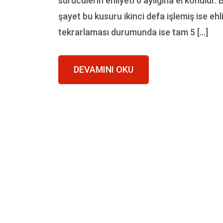
sürücülerin ehliyeti 6 aylığına el konulur.
şayet bu kusuru ikinci defa işlemiş ise e
tekrarlaması durumunda ise tam 5 […]
DEVAMINI OKU