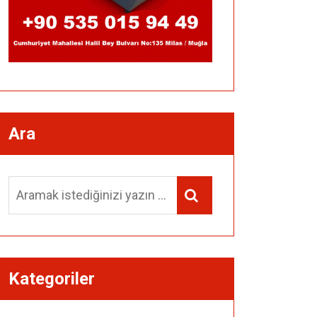
Ara
Aradığınız
Arat...
içerik:
Kategoriler