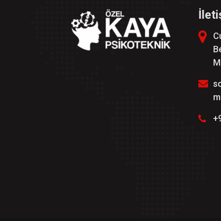
İlet
C
Be
M
s
m
+