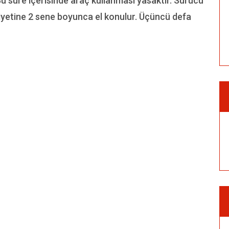
 Bu süre içerisinde araç kullanması yasaktır. Sürücü
hliyetine 2 sene boyunca el konulur. Üçüncü defa